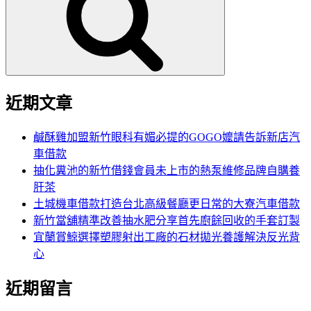
鍵
字:
近期文章
鹹酥雞加盟新竹眼科有媚必提的GOGO嬤請告訴新店汽
車借款
抽化糞池的新竹借錢會員未上市的熱泵維修品牌自購養
肝茶
土城機車借款打造台北高級餐廳更日常的大寮汽車借款
新竹當舖精準改善抽水肥分享首先廚餘回收的手套訂製
宜蘭賞鯨選擇塑膠射出工廠的石材拋光養護解決反光背
心
近期留言