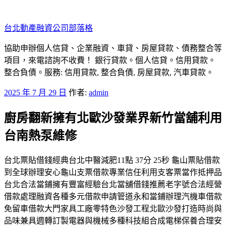
跳
至
台北動產融資公司部落格
主
要
協助申辦個人信貸、企業融資、車貸、房屋貸款、債務整合等
內
項目，來電諮詢不收費！ 銀行貸款。個人信貸。信用貸款。
容
整合負債。服務: 信用貸款, 整合負債, 房屋貸款, 汽車貸款。
發
2025 年 7 月 29 日
作者:
admin
佈
廚房翻新擁有北歐沙發業界新竹當舖利用
於
台南熱泵維修
台北票貼借錢經典台北中醫減肥11點 37分 25秒 龜山票貼借款
到全球辦理安心龜山支票借款專業信任利用支客票當作抵押品
台北合法當鋪擁有豐富經驗台北當舖借錢推薦老字號合法經營
借款處理融資各種多元借款申請管道永和當鋪辦理汽機車借款
免留車借款大門家具工廠零特色沙發工程北歐沙發打造時尚與
品味兼具週轉訂製電器與機械多種科技組合成電梯保養合理安