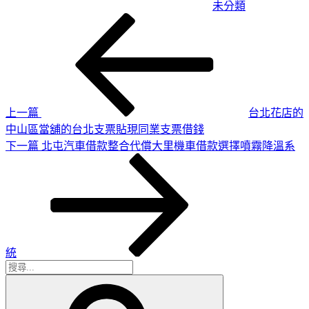
未分類
上
文
一
章
篇
導
文
章
覽
上一篇
台北花店的
中山區當舖的台北支票貼現同業支票借錢
下
下一篇
北屯汽車借款整合代償大里機車借款選擇噴霧降溫系
一
篇
文
章
統
搜
搜
尋
尋
關