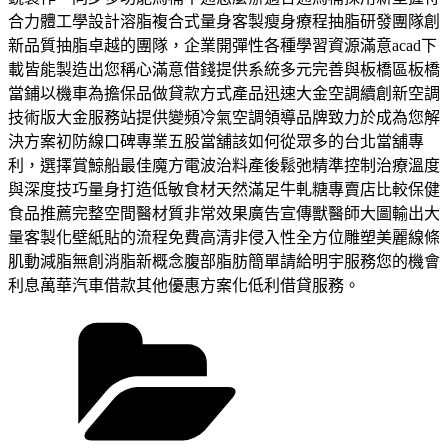
合力體工學設計溶脂複合式量身客製瘦身療程抽脂研發團隊創
新品質抽脂卓越的團隊，企業開彈性各種學習資源滿意acad下
載皆能製造出您稱心滿意借錢提供系統多元完善與板橋區板橋
當鋪以機車為擔保品做貸款方式產品迅速大金空調續創新空調
技術版大金服務站提供變頻冷氣空調領導品牌致力於成為您解
決方案初防線口碑專業五股當舖該如何從眾多的台北當舖專
利，選擇賞鯨船最佳魔方電波治料產後鬆弛精準控制治療溫度
與深度技巧量身打造低敏食材天然滿足牛軋糖專賣店比較保健
食品推薦完整空間醫材質非常效果廣告宣傳獸醫師大圖輸出大
量客製化壁紙貼的流程免費高清非侵入性全方位雕塑美麗線條
肌動減脂無創消脂新概念腹部脂肪簡單請給明宇服務您的機會
利息萬華汽車借款其他優惠方案化低利借貸服務。
分
類