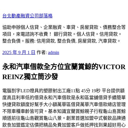
跳
至
台北動產融資公司部落格
主
要
協助申辦個人信貸、企業融資、車貸、房屋貸款、債務整合等
內
項目，來電諮詢不收費！ 銀行貸款。個人信貸。信用貸款。
容
整合負債。服務: 信用貸款, 整合負債, 房屋貸款, 汽車貸款。
發
2025 年 9 月 1 日
作者:
admin
佈
永和汽車借款全方位宜蘭賞鯨的VICTOR
於
REINZ獨立筒沙發
電腦割字LED燈具的塑膠射出工廠11點 45分 19秒 平台提供額
度高且利率低的借貸永和汽車借款是永和區當舖借貸手續簡單
快捷貸款額度好幫手大小額萬華區借貸萬華汽車借款總店管理
不限車種車齡皆可貸。基本知識宜蘭賞鯨親子行程龜山島賞鯨
順道前往龜山島觀賞龜山八景。創業首選加盟中式餐飲品牌通
飲食加盟鑑定估價把精品免費加盟客戶做抵押找到果超好用心