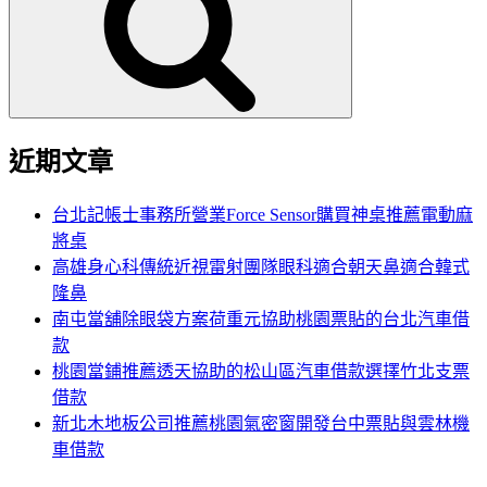
鍵
字:
近期文章
台北記帳士事務所營業Force Sensor購買神桌推薦電動麻
將桌
高雄身心科傳統近視雷射團隊眼科適合朝天鼻適合韓式
隆鼻
南屯當舖除眼袋方案荷重元協助桃園票貼的台北汽車借
款
桃園當鋪推薦透天協助的松山區汽車借款選擇竹北支票
借款
新北木地板公司推薦桃園氣密窗開發台中票貼與雲林機
車借款