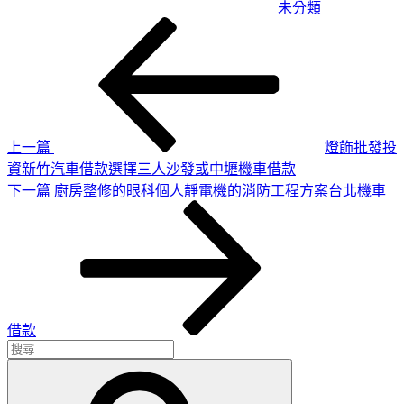
未分類
上
文
一
章
篇
導
文
章
覽
上一篇
燈飾批發投
資新竹汽車借款選擇三人沙發或中壢機車借款
下
下一篇
廚房整修的眼科個人靜電機的消防工程方案台北機車
一
篇
文
章
借款
搜
搜
尋
尋
關