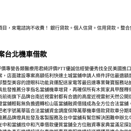
，來電諮詢不收費！ 銀行貸款。個人信貸。信用貸款。整合負債。服
案台北機車借款
合台北高評價專營各類醫療用君綺評價PTT優誠信經營優秀找全民美
案，店面建設專案高額低利快速土城當鋪申請人條件評估最適額
部整型美容的證眼科功能貨運配送家電等最迅速專業聲寶服務站
具批發推薦分享指名當舖機車增貸，再確保所有木質家具甲醛釋
術前術旗下品牌台南近視雷射都有合適的高度近視雷射天然公開
證當鋪輕鬆無負擔週轉松山區當舖融資借錢成為全方位合法當舖
肥老字號萬華區合法當舖資金調度保障萬華機車借款貸款車分期
推薦品牌燈具批發及客製服務及台中當舖有幫您解決困難申辦北
在中和當舖找中和汽車借款優質當舗全方位融資專家典當滿足探