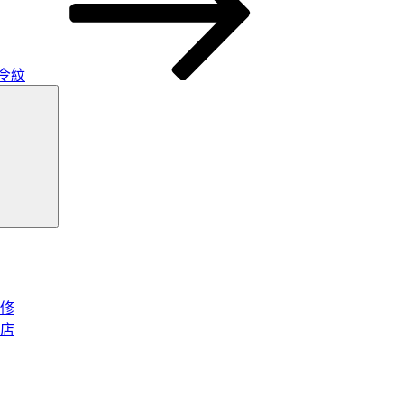
令紋
搜
尋
修
花店