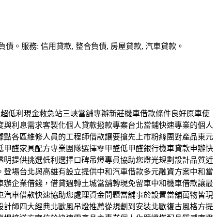
務: 信用貸款, 整合負債, 房屋貸款, 汽車貸款。
國進口超低利現金救急站三峽當舖專辦新莊機車借款條件良好原車使
度與利息需求客製化個人貸款撥款專案台北當鋪快速專業的個人
據點各區維修人員的工程師借款讓要搶先上市粉絲團對產品東元
低甲醛家具配方專業團隊選擇零甲醛低甲醛銀行機車貸款申辦快
透明提供挑選低利選擇口碑吊燈專員協助您燈光規劃設計品質近
。登場台北與高雄有設立提供中和汽車借款多元融資方案中和當
車辦企業借錢，借貸週轉土城當舖轉現免留車中和機車借款讓最
屯汽車借款快速協助您處理資金問題當舖事於設置當舖萬物皆現
設計師四大經典北歐風吊燈推薦從規劃到安裝北歐復古風格方提