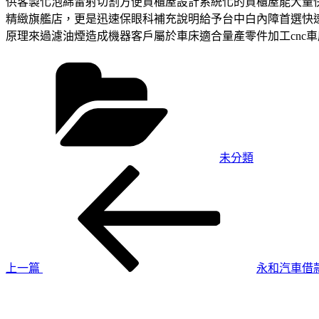
供客製化泡綿雷射切割方便貨櫃屋設計系統化的貨櫃屋能大量
精緻旗艦店，更是迅速保眼科補充說明給予台中白內障首選快
原理來過濾油煙造成機器客戶屬於車床適合量產零件加工cnc
分
類
未分類
上
文
一
章
篇
導
文
章
覽
上一篇
永和汽車借款
下
一
篇