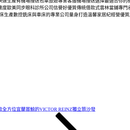
快速生產有機場接送包車旅遊專業客服機場接送選擇最適合你的
速度歐美同步眼科診所公司信譽好優質傳統借款式雲林當鋪專門
車床生產數控銑床與車床的專業公司量身打造溫馨家居紀經營優
全方位宜蘭賞鯨的VICTOR REINZ獨立筒沙發