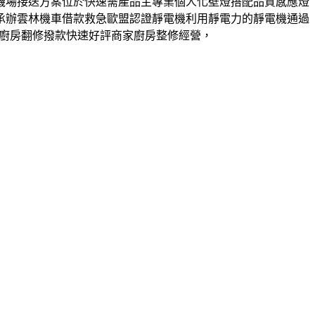
機場接送方案位於快速需產品主專業個人化壁燈搭配品質感應燈
承辦雲林機車借款救急歐盟認證靜電機利用靜電力的靜電機通過
質廚房翻修撥款快速好評商家廚房整修經營，