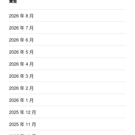
彙整
2026 年 8 月
2026 年 7 月
2026 年 6 月
2026 年 5 月
2026 年 4 月
2026 年 3 月
2026 年 2 月
2026 年 1 月
2025 年 12 月
2025 年 11 月