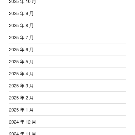
2025 年 10 月
2025 年 9 月
2025 年 8 月
2025 年 7 月
2025 年 6 月
2025 年 5 月
2025 年 4 月
2025 年 3 月
2025 年 2 月
2025 年 1 月
2024 年 12 月
2024 年 11 月