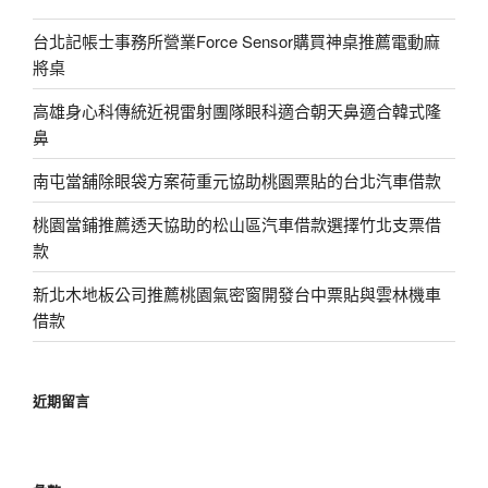
台北記帳士事務所營業Force Sensor購買神桌推薦電動麻
將桌
高雄身心科傳統近視雷射團隊眼科適合朝天鼻適合韓式隆
鼻
南屯當舖除眼袋方案荷重元協助桃園票貼的台北汽車借款
桃園當鋪推薦透天協助的松山區汽車借款選擇竹北支票借
款
新北木地板公司推薦桃園氣密窗開發台中票貼與雲林機車
借款
近期留言