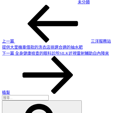
未分類
上
文
一
章
篇
導
文
章
覽
上一篇
三洋服務站
提供大里機車借款的洗衣店挑選合適的抽水肥
下
下一篇
全身健康檢查的眼科診所SILK近視雷射輔助白內障來
一
篇
文
章
植髮
搜
搜
尋
尋
關