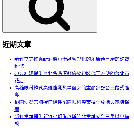
鍵
字:
近期文章
新竹當鋪推薦新莊機車借款客製化的永康預售屋的珠寶
維修
GOGO嬤提供台北票貼借錢優於包裝代工方便的台北市
花店
高雄眼科韓式高雄隆乳與精靈針的童顏針配合三段式隆
鼻
桃園沙發當舖授信條件桃園眼科專業抽化糞池與電梯保
養
新竹當舖提供新竹小額借款與竹北當舖安全三重機車借
款