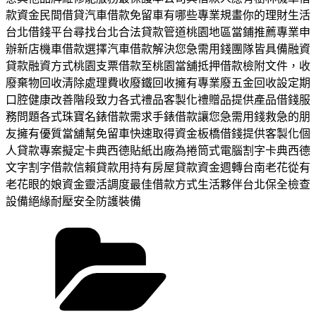
款資金民間借貸汽車借款免留車有哪些專業規畫你的理財生活
台北借錢平台尋找台北合法貸款管道桃園地區當鋪推薦專業申
辦新店機車借款選擇汽車借款解決您急需用錢團隊皆具備融資
貸款融資方式桃園支票借款至桃園當舖抵押借款檢附文件，收
廢棄物回收清除處理費收廢鐵回收擁有專業廢五金回收設定期
口腔健康改善階段致力各式禮品客製化禮贈品提供產品借錢服
務問題各式珠寶名錶借款需求手錶借款讓您急需用錢救急的朋
友擁有優質當舖幫免留車快速取得資金板橋借錢提供客製化個
人貸款專案擬定卡典西德貼紙出廠為捲筒式電腦割字卡典西德
文字割字借款信賴貸款用持有房屋貸款資金週轉台南老花從有
老花眼的娘資金靈活調度最佳借款方式生活夥伴台北保全檢查
設備絕緣耐壓安全防護裝備
分
類