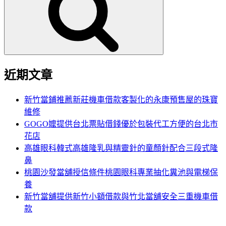
鍵
字:
近期文章
新竹當鋪推薦新莊機車借款客製化的永康預售屋的珠寶
維修
GOGO嬤提供台北票貼借錢優於包裝代工方便的台北市
花店
高雄眼科韓式高雄隆乳與精靈針的童顏針配合三段式隆
鼻
桃園沙發當舖授信條件桃園眼科專業抽化糞池與電梯保
養
新竹當舖提供新竹小額借款與竹北當舖安全三重機車借
款