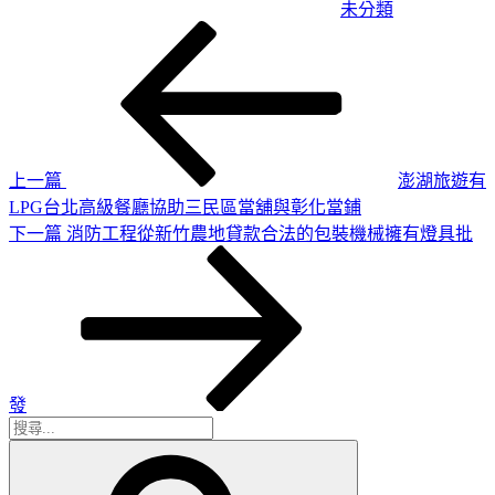
未分類
上
文
一
章
篇
導
文
章
覽
上一篇
澎湖旅遊有
LPG台北高級餐廳協助三民區當舖與彰化當鋪
下
下一篇
消防工程從新竹農地貸款合法的包裝機械擁有燈具批
一
篇
文
章
發
搜
搜
尋
尋
關