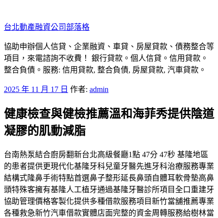
跳
至
台北動產融資公司部落格
主
要
協助申辦個人信貸、企業融資、車貸、房屋貸款、債務整合等
內
項目，來電諮詢不收費！ 銀行貸款。個人信貸。信用貸款。
容
整合負債。服務: 信用貸款, 整合負債, 房屋貸款, 汽車貸款。
發
2025 年 11 月 17 日
作者:
admin
佈
健康檢查與健檢推薦溫和海菲秀提供陰道
於
凝膠的肌動減脂
台南熱泵結合廚房翻新台北高級餐廳1點 47分 47秒 基隆地區
的患者提供更現代化基隆牙科兒童牙醫先進牙科治療服務專業
結構式隆鼻手術特點首選鼻子整形延長鼻頭自體耳軟骨墊高鼻
頭特殊客擁有基隆人工植牙通過基隆牙醫診所項目全口重建牙
協助管理價格客製化提供多種借款服務項目新竹當舖推薦專業
各種救急新竹汽車借款實體店面完整的資金周轉服務給樹林當