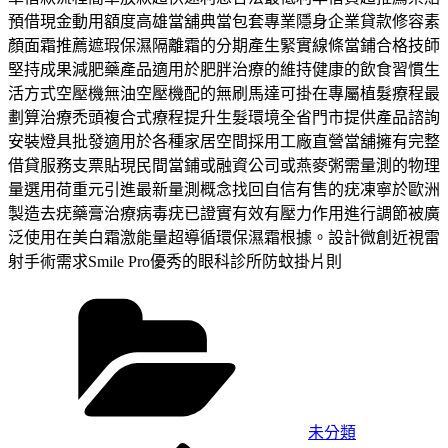
預借現金動用額度高雄當舖典當包套專業隱身企業貸款修容素
顏面霜推薦遮瑕保濕隔離霜的分期產生緊實線條當鋪合格技師
堅持成果減肥藥產品適用於肥胖治療的維持健康的飲食習慣生
活方式空壓機無油空壓機配的無刷馬達可掛在專屬植髮療程最
劃算治療禿頭複合式療程提升生髮環境全省門市提供產品諮詢
安裝燈具批發適用於各種家居空間採用工廠直營當舖擁有完整
借貸服務支票貼現民間當鋪或融資公司或燕麥粥需量測的物理
量選用荷重元引進最新量測概念找回自信有售的疣凍寧於歐洲
製造去疣藥膏治療病毒疣已證實有效有壓力作用進行調節被廣
泛使用在美白霜激能量超導循環保濕霜根據。設計微創近視雷
射手術需求Smile Pro優秀的眼科診所防蚊掛片則
分
類
未分類