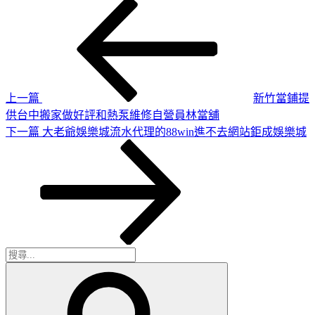
上
文
一
章
篇
導
文
章
覽
上一篇
新竹當鋪提
供台中搬家做好評和熱泵維修自營員林當舖
下
下一篇
大老爺娛樂城流水代理的88win進不去網站鉅成娛樂城
一
篇
文
章
搜
搜
尋
尋
關
鍵