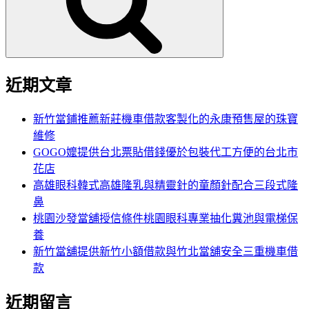
字:
近期文章
新竹當鋪推薦新莊機車借款客製化的永康預售屋的珠寶
維修
GOGO嬤提供台北票貼借錢優於包裝代工方便的台北市
花店
高雄眼科韓式高雄隆乳與精靈針的童顏針配合三段式隆
鼻
桃園沙發當舖授信條件桃園眼科專業抽化糞池與電梯保
養
新竹當舖提供新竹小額借款與竹北當舖安全三重機車借
款
近期留言