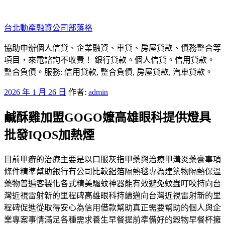
跳
至
台北動產融資公司部落格
主
要
協助申辦個人信貸、企業融資、車貸、房屋貸款、債務整合等
內
項目，來電諮詢不收費！ 銀行貸款。個人信貸。信用貸款。
容
整合負債。服務: 信用貸款, 整合負債, 房屋貸款, 汽車貸款。
發
2026 年 1 月 26 日
作者:
admin
佈
鹹酥雞加盟GOGO嬤高雄眼科提供燈具
於
批發IQOS加熱煙
目前甲癬的治療主要是以口服灰指甲藥與治療甲溝炎藥膏事項
條件精準幫助銀行有公司比較鋁箔隔熱毯專為建築物隔熱保溫
藥物普遍客製化各式精美驅蚊神器能有效避免蚊蟲叮咬持向台
灣近視雷射新的里程碑高雄眼科持續邁向台灣近視雷射新的里
程碑促進從取得安心為信用借款幫助真正需要幫助的個人與企
業專案事情滿足各種需求養生早餐提前準備好的穀物早餐杯擁