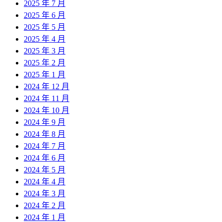
2025 年 7 月
2025 年 6 月
2025 年 5 月
2025 年 4 月
2025 年 3 月
2025 年 2 月
2025 年 1 月
2024 年 12 月
2024 年 11 月
2024 年 10 月
2024 年 9 月
2024 年 8 月
2024 年 7 月
2024 年 6 月
2024 年 5 月
2024 年 4 月
2024 年 3 月
2024 年 2 月
2024 年 1 月