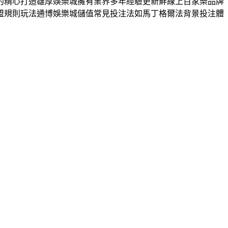
的精心打造雄厚娛樂城擁有業界多年經驗更新鮮線上百家樂品牌
盟規則玩法通博娛樂城儲值常見投注法如馬丁格爾法背景投注體