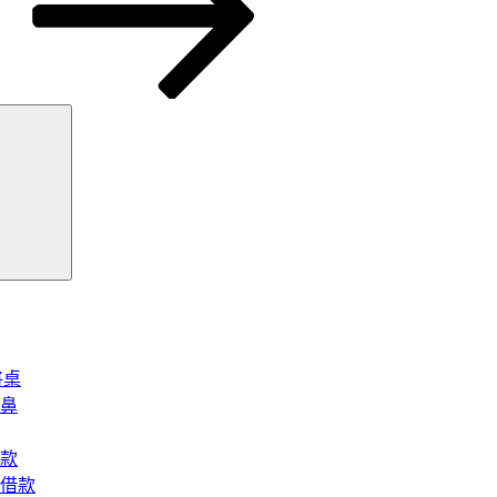
搜
尋
將桌
鼻
款
借款