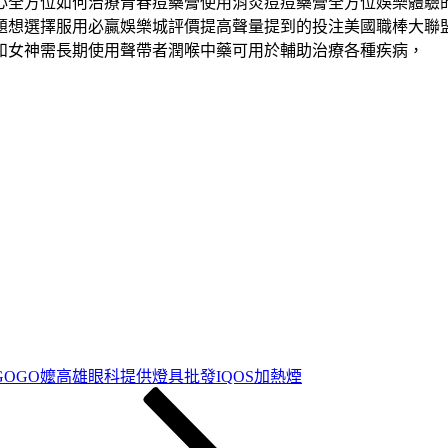
心全方位如何治療青春痘藥膏使用消炎痘痘藥膏全方位娛樂體驗
題想選擇服用必贏娛樂城評價提高聲量提到的投注美國職棒大聯
和女神需長期使用聲帶者潤喉中藥可用於輔助治療各種疾病，
OGO嬤高雄眼科提供燈具批發IQOS加熱煙