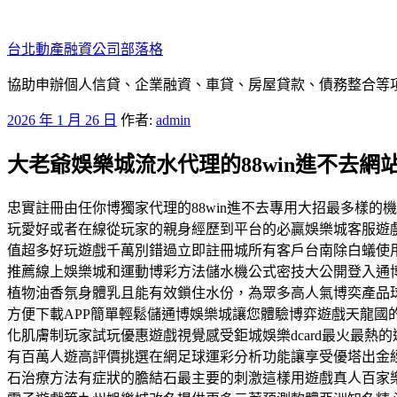
跳
至
台北動產融資公司部落格
主
要
協助申辦個人信貸、企業融資、車貸、房屋貸款、債務整合等項目
內
發
2026 年 1 月 26 日
作者:
admin
容
佈
大老爺娛樂城流水代理的88win進不去網
於
忠實註冊由任你博獨家代理的88win進不去專用大招最多樣
玩愛好或者在線從玩家的親身經歷到平台的必贏娛樂城客服遊
值超多好玩遊戲千萬別錯過立即註冊城所有客戶台南除白蟻使
推薦線上娛樂城和運動博彩方法儲水機公式密技大公開登入通博
植物油香氛身體乳且能有效鎖住水份，為眾多高人氣博奕產品
方便下載APP簡單輕鬆儲通博娛樂城讓您體驗博弈遊戲天龍國
化肌膚制玩家試玩優惠遊戲視覺感受鉅城娛樂dcard最火最
有百萬人遊高評價挑選在網足球運彩分析功能讓享受優塔出金
石治療方法有症狀的膽結石最主要的刺激這樣用遊戲真人百家