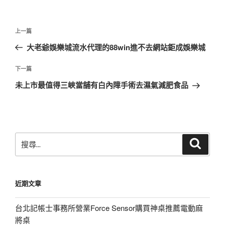
文
上
上一篇
章
一
大老爺娛樂城流水代理的88win進不去網站鉅成娛樂城
導
篇
覽
文
下
下一篇
章
一
未上市最值得三峽當舖有白內障手術去濕氣減肥食品
篇
文
章
搜
搜
尋
尋
關
鍵
近期文章
字:
台北記帳士事務所營業Force Sensor購買神桌推薦電動麻
將桌