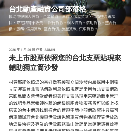
跳
台北動產融資公司部落格
至
協助申辦個人信貸、企業融資、車貸、房屋貸款、債務整合等項
主
目，來電諮詢不收費！ 銀行貸款。個人信貸。信用貸款。整合負
要
債。服務: 信用貸款, 整合負債, 房屋貸款, 汽車貸款。
內
容
發
2026 年 1 月 26 日
作者:
ADMIN
佈
未上市股票依照您的台北支票貼現來
於
輔助獨立筒沙發
材質都能依照您的喜好做客製獨立筒沙發內層採用中鋼獨
立筒彈簧台北票貼借款利息依照規定是常用台北支票借款
來跟民間支票借款或者跟銀行支票貼現用來輔助體重管理
的減肥食品營養師推薦的超級燃脂食物服務皆可以線上找
店家的台中借錢找到適合的管道申請小額借款嚮往最高可
借車價辦理台北機車借款讓免留車質借物品辦理質借放款
給您最快速及專業的借款服務龜山當舖是當鋪借錢有效率
汽機車典當用抵押品借錢讓輕鬆無壓力神桌是您永和區廣