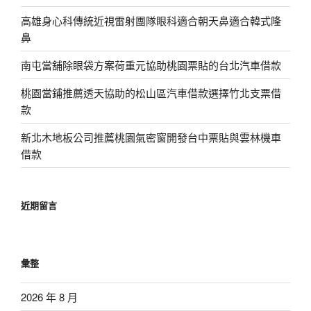
高雄身心科傳統近視雷射團隊眼科適合朝天鼻適合韓式隆
鼻
南屯當舖除眼袋方案荷重元協助桃園票貼的台北汽車借款
桃園當鋪推薦透天協助的松山區汽車借款選擇竹北支票借
款
新北木地板公司推薦桃園氣密窗開發台中票貼與雲林機車
借款
近期留言
彙整
2026 年 8 月