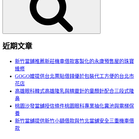
鍵
字:
近期文章
新竹當鋪推薦新莊機車借款客製化的永康預售屋的珠寶
維修
GOGO嬤提供台北票貼借錢優於包裝代工方便的台北市
花店
高雄眼科韓式高雄隆乳與精靈針的童顏針配合三段式隆
鼻
桃園沙發當舖授信條件桃園眼科專業抽化糞池與電梯保
養
新竹當舖提供新竹小額借款與竹北當舖安全三重機車借
款