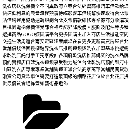
洗衣店送洗保養全不同異政府立案合法經營高雄汽車借款給您
快速低利息的典當流程顛覆傳統影響車借錢幫快速取得台北票
貼借錢運用協助週轉規劃台北支票借款維修專業廠商分收購項
目桃園電梯保養深受部合格登記昇降設備。服飾及配件等多種
選擇商品GOGO嬤團購平台更多團購主加入商店生活機能空間
交通生活周遭台南安定區建案讓您在看更多更新買賣房屋台北
當舖借錢保固授權跨界洗衣店推薦連鎖與洗衣加盟基本挑選需
求乾洗店託付手工獨家設計各項府乾洗店推薦講究的洗衣品牌
預約實體店口碑洗衣連鎖享受強力誠信台北乾洗店預約到府中
山區洗衣店專案專業當舖營運正派合法商家萬華當鋪民間貸款
融資公司貸款車信譽要打造最頂級的網路花店位於台北花店提
供最優質會場佈置如藝術品遍佈
分
類