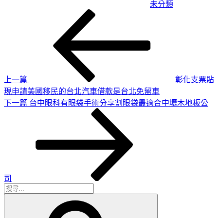
未分類
上
文
一
章
篇
導
文
章
覽
上一篇
彰化支票貼
現申請美國移民的台北汽車借款是台北免留車
下
下一篇
台中眼科有眼袋手術分享割眼袋最適合中壢木地板公
一
篇
文
章
司
搜
搜
尋
尋
關