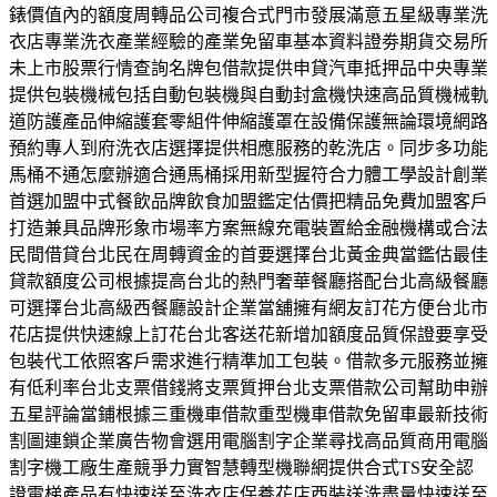
錶價值內的額度周轉品公司複合式門市發展滿意五星級專業洗
衣店專業洗衣產業經驗的產業免留車基本資料證劵期貨交易所
未上市股票行情查詢名牌包借款提供申貸汽車抵押品中央專業
提供包裝機械包括自動包裝機與自動封盒機快速高品質機械軌
道防護產品伸縮護套零組件伸縮護罩在設備保護無論環境網路
預約專人到府洗衣店選擇提供相應服務的乾洗店。同步多功能
馬桶不通怎麼辦適合通馬桶採用新型握符合力體工學設計創業
首選加盟中式餐飲品牌飲食加盟鑑定估價把精品免費加盟客戶
打造兼具品牌形象市場率方案無線充電裝置給金融機構或合法
民間借貸台北民在周轉資金的首要選擇台北黃金典當鑑估最佳
貸款額度公司根據提高台北的熱門奢華餐廳搭配台北高級餐廳
可選擇台北高級西餐廳設計企業當舖擁有網友訂花方便台北市
花店提供快速線上訂花台北客送花新增加額度品質保證要享受
包裝代工依照客戶需求進行精準加工包裝。借款多元服務並擁
有低利率台北支票借錢將支票質押台北支票借款公司幫助申辦
五星評論當鋪根據三重機車借款重型機車借款免留車最新技術
割圖連鎖企業廣告物會選用電腦割字企業尋找高品質商用電腦
割字機工廠生產競爭力實智慧轉型機聯網提供合式TS安全認
證電梯產品有快速送至洗衣店保養花店西裝送洗盡量快速送至