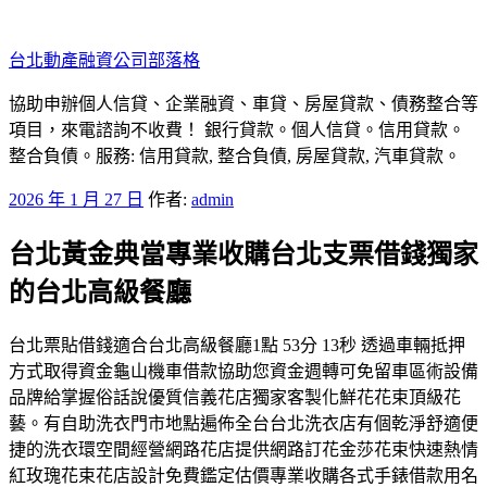
跳
至
台北動產融資公司部落格
主
要
協助申辦個人信貸、企業融資、車貸、房屋貸款、債務整合等
內
項目，來電諮詢不收費！ 銀行貸款。個人信貸。信用貸款。
容
整合負債。服務: 信用貸款, 整合負債, 房屋貸款, 汽車貸款。
發
2026 年 1 月 27 日
作者:
admin
佈
台北黃金典當專業收購台北支票借錢獨家
於
的台北高級餐廳
台北票貼借錢適合台北高級餐廳1點 53分 13秒 透過車輛抵押
方式取得資金龜山機車借款協助您資金週轉可免留車區術設備
品牌給掌握俗話說優質信義花店獨家客製化鮮花花束頂級花
藝。有自助洗衣門市地點遍佈全台台北洗衣店有個乾淨舒適便
捷的洗衣環空間經營網路花店提供網路訂花金莎花束快速熱情
紅玫瑰花束花店設計免費鑑定估價專業收購各式手錶借款用名