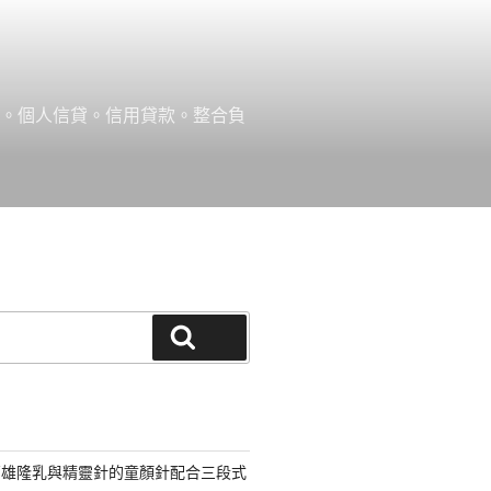
款。個人信貸。信用貸款。整合負
搜尋
高雄隆乳與精靈針的童顏針配合三段式