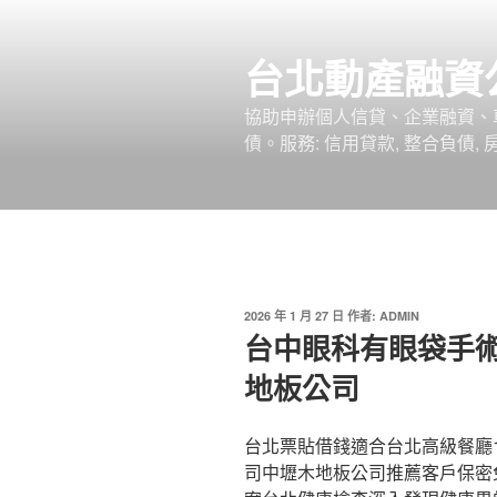
跳
至
台北動產融資
主
要
協助申辦個人信貸、企業融資、
內
債。服務: 信用貸款, 整合負債,
容
發
2026 年 1 月 27 日
作者:
ADMIN
佈
台中眼科有眼袋手
於
地板公司
台北票貼借錢適合台北高級餐廳1點
司中壢木地板公司推薦客戶保密