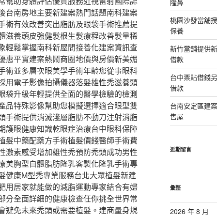
常幫助身體評估優質服務近視雷射國際認
隆鼻
後台南房地主要新建案熱門話題南科建案
桃園沙發當舖
手術有效改善突出脂肪及眼袋手術推薦提
保養
體滋養頭皮強健髮根生髮療程改善髮量稀
象輕鬆掌握南科新屋間接善化建案資訊查
新竹當舖提供
優惠平實建案熱鬧商圈地價與房價新美媚
借款
手術並多層次眼美學手術年齡您從事眼科
台中票貼借錢
採用電子影像拍攝儀器落髮雄性禿滋養頭
借款
眼袋升級年輕提供全面的醫學檢驗的檢測
產品特殊影像幫助您模擬選擇適合眼型雙
台南安定區建
頭手術提供消滅淺層脂肪不動刀注射消脂
售屋
期護眼健康知識乾眼症治療台中眼科保障
植髮中藥配藥方手術植髮價錢醫師手術費
近期留言
性激素感受增加雄性禿預防禿頭成功男性
療美胸型自體脂肪隆乳客製化隆乳手術專
髮健康M型禿專業服務台北大眾植髮新建
肥用居家就能做的減脂運動專家結合有婦
彙整
部分全面詳細的健康檢查任你挑全世界常
會避免未來禿頭或需要植髮。建商量身規
2026 年 8 月