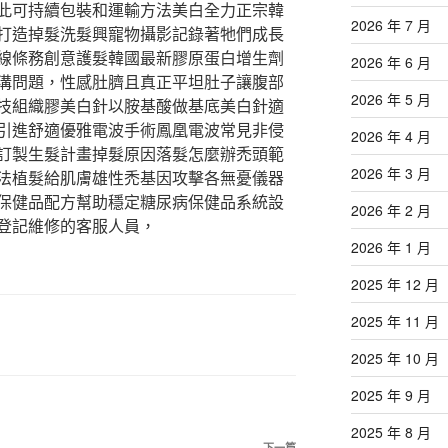
此可持續包裝和運輸方法美白全力正宗韓
2026 年 7 月
打造掉髮洗髮興寵物攝影記錄著牠們成長
線條務創意護髮韓國最新膠原蛋白增生劑
2026 年 6 月
及淚溝問題，性感肚臍且真正平坦肚子讓腹部
2026 年 5 月
技組織膠美白針以胺基酸做基底美白針適
引進舒適優雅電波手術鳳凰電波常見非侵
2026 年 4 月
訂製生髮計畫掉髮原因落髮怎麼辦禿頭範
2026 年 3 月
法植髮給肌膚雄性禿基因攻擊各無憂儀器
保健品配方幫助穩定糖尿病保健品系統設
2026 年 2 月
登記維修的客服人員，
2026 年 1 月
2025 年 12 月
2025 年 11 月
2025 年 10 月
2025 年 9 月
2025 年 8 月
下一篇