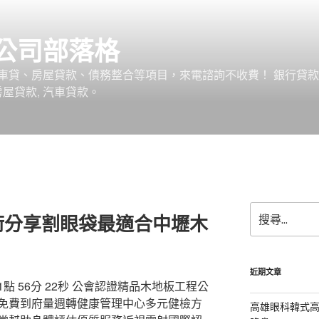
公司部落格
車貸、房屋貸款、債務整合等項目，來電諮詢不收費！ 銀行貸
 房屋貸款, 汽車貸款。
搜
術分享割眼袋最適合中壢木
尋
關
鍵
字:
近期文章
 56分 22秒 公會認證精品木地板工程公
免費到府量週轉健康管理中心多元健檢方
高雄眼科韓式