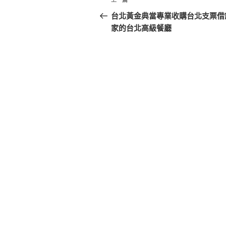
上
章
一
台北黃金典當專業收購台北支票借
篇
家的台北高級餐廳
導
文
覽
章