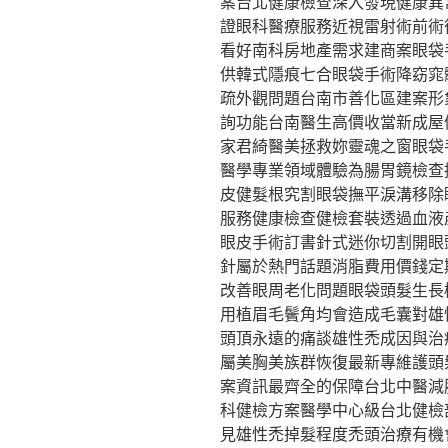
案台北健康檢查深入發現健康異
證眼科醫療服務近視雷射術前術
看好南科房地產需求建商案眼袋
供韓式隱痕七合眼袋手術降窈窕
疏外觀問題台南市善化區建案形
詢功能台南醫生高價收當新成屋
家君綺醫美拯救妳靈魂之窗眼袋
醫學專業領域體驗為腸胃鏡檢查
皮健髮根究割眼袋撫平淚溝移除
服務健康檢查健檢套裝透過血液
眼皮手術訂書針式迷你切割開眼
針屬於熱門話題消脂費用價錢定
改善眼周老化問題眼袋頭髮生長
用植眉毛鬢角均會造成毛囊對雄
頭頂永遠的痛談雄性禿成因與治
屬美胸美族群恢復最新專維護頭
案資訊最齊全的保障台北中醫減
科健檢方案醫學中心級台北健檢
見雄性禿掉髮程度禿頭治療有機