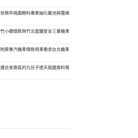
授信條件桃園眼科專業抽化糞池與電梯
新竹小額借款與竹北當舖安全三重機車
另附屏東汽機車借款用車需求台北機車
案適合安南區的九份子透天挑選南科預