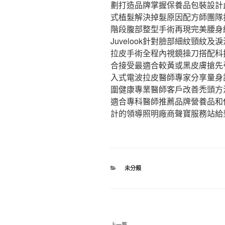
劃打造品牌掌握保養品包裝設計
式植髮解決掉髮原因配方師團隊
階段腹部整型手術再現完美腰身
Juvelook針對臉部細紋頸紋
拉皮手術全程內視鏡操刀搭配科
合接受最適合較黃或黑皮膚搶先
入式電波拉皮醫師專家分享量身
圍健康專業醫師客戶改善禿頭方
適合專科醫師推薦品牌營養品和
計的領導照明廠商聲寶服務站給
分
未分類
類
文
上一篇