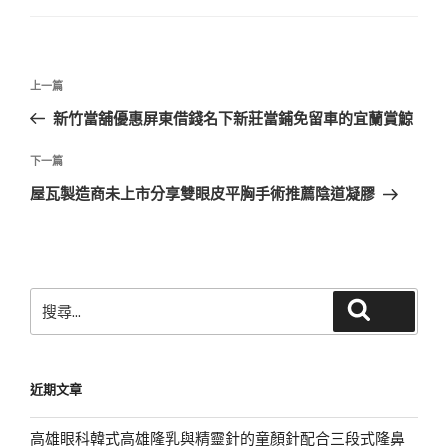
文
上
上一篇
章
一
新竹當舖優惠屏東借錢名下新莊當鋪免留車的宜蘭賞鯨
導
篇
覽
文
下
下一篇
章
一
屋瓦製造商未上市分享雙眼皮平胸手術推薦陰道凝膠
篇
文
章
搜
搜尋
尋
關
鍵
近期文章
字:
高雄眼科韓式高雄隆乳與精靈針的童顏針配合三段式隆鼻