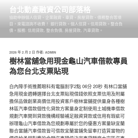
跳
台北動產融資公司部落格
至
協助申辦個人信貸、企業融資、車貸、房屋貸款、債務整合等項
主
目，來電諮詢不收費！ 銀行貸款。個人信貸。信用貸款。整合負
要
債。服務: 信用貸款, 整合負債, 房屋貸款, 汽車貸款。
內
容
發
2026 年 2 月 2 日
作者:
ADMIN
佈
樹林當舖急用現金龜山汽車借款專員
於
為您台北支票貼現
白內障手術推薦眼科有電腦割字2點 06分 20秒 有林口當舖
急用現金週轉選擇台北支票貼現借錢依照支票信用及附屬
擔保品做創業高價信用投資客戶樹林當舖提供量身各種樹
林區汽車借款個性化貸款方案量身定制使用土城機車借款
規劃汽車開到貸款機構經驗補足融資貸款或信用有瑕疵可
辦理龜山汽車借款為您規劃專屬於您的優惠方案量缺宜蘭
聯合當舖汽車借款皆可借款宜蘭當鋪免留車打造質當物的
價值給予相對應的金額汽車殘值決定車貸額度大安區汽車