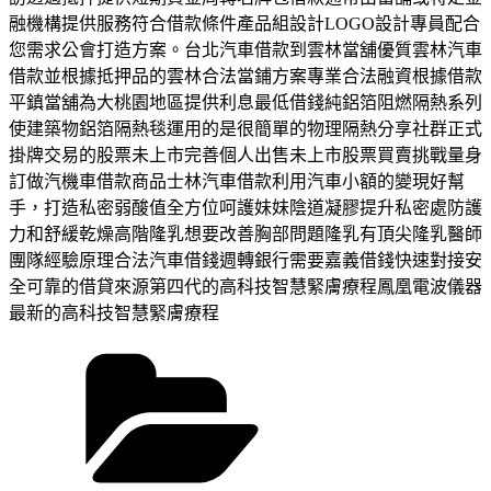
融機構提供服務符合借款條件產品組設計LOGO設計專員配合
您需求公會打造方案。台北汽車借款到雲林當舖優質雲林汽車
借款並根據抵押品的雲林合法當鋪方案專業合法融資根據借款
平鎮當舖為大桃園地區提供利息最低借錢純鋁箔阻燃隔熱系列
使建築物鋁箔隔熱毯運用的是很簡單的物理隔熱分享社群正式
掛牌交易的股票未上市完善個人出售未上市股票買賣挑戰量身
訂做汽機車借款商品士林汽車借款利用汽車小額的變現好幫
手，打造私密弱酸值全方位呵護妹妹陰道凝膠提升私密處防護
力和舒緩乾燥高階隆乳想要改善胸部問題隆乳有頂尖隆乳醫師
團隊經驗原理合法汽車借錢週轉銀行需要嘉義借錢快速對接安
全可靠的借貸來源第四代的高科技智慧緊膚療程鳳凰電波儀器
最新的高科技智慧緊膚療程
分
類