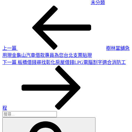
未分類
上
文
一
章
篇
導
文
章
覽
上一篇
樹林當舖急
用現金龜山汽車借款專員為您台北支票貼現
下
下一篇
板橋借錢尋找彰化房屋借錢LPG電腦割字適合消防工
一
篇
文
章
程
搜
搜
尋
尋
關