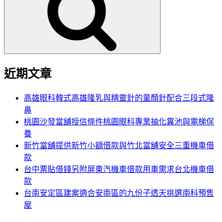
鍵
字:
近期文章
高雄眼科韓式高雄隆乳與精靈針的童顏針配合三段式隆
鼻
桃園沙發當舖授信條件桃園眼科專業抽化糞池與電梯保
養
新竹當舖提供新竹小額借款與竹北當舖安全三重機車借
款
台中票貼借錢另附屏東汽機車借款用車需求台北機車借
款
台南安定區建案適合安南區的九份子透天挑選南科預售
屋