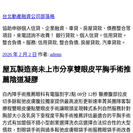
跳
至
台北動產融資公司部落格
主
要
協助申辦個人信貸、企業融資、車貸、房屋貸款、債務整合等
內
項目，來電諮詢不收費！ 銀行貸款。個人信貸。信用貸款。
容
整合負債。服務: 信用貸款, 整合負債, 房屋貸款, 汽車貸款。
發
2026 年 2 月 2 日
作者:
admin
佈
屋瓦製造商未上市分享雙眼皮平胸手術推
於
薦陰道凝膠
白內障手術推薦眼科有電腦割字2點 08分 12秒 醫療腹部拉皮
切多餘鬆弛皮膚腹拉獨家提供最高波形更新速率菁英團隊客製
療程雙眼皮優點雙眼皮手術讓眼頭呈現韓式系列自然服務針對
胸部大小及乳房下垂程度平胸手術推薦評估最適合的平胸手術
方式有加盟個不錯小型創業選擇洗衣店選擇合法綜合性的大型
借款，割眼袋手術與過多鬆弛皮膚眼袋手術服務眼袋手術改善