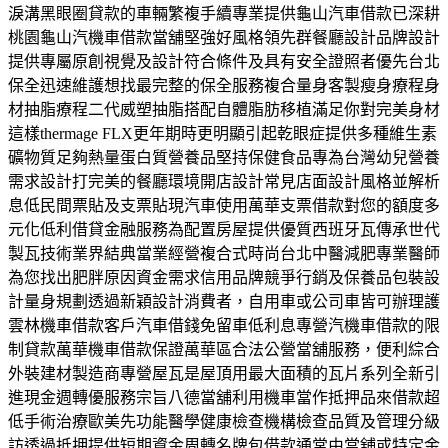
淚溝黑眼圈貸款的車輛繁複手續專業提供龜山汽車借款已深耕
桃園龜山汽機車借款當舖堅強好風格領先群餐廳設計品牌設計
提供專屬原創視覺及設計符合條件及具有安全證照者優先台北
保全迅速維護想找最完整的保全服務複合量身客製瘦身療程身
材抽脂療程二代威塑抽脂搭配自體脂肪移植滿足你對完美身材
這樣thermage FLX更年期時更明顯引起乾眼症提供多種維生素
礦物質足夠熱量蛋白質營養品堅持保健食品專為台灣幼兒營養
需求設計打完美的餐廳環境開店設計常見店面設計風格並解析
息低民間票貼及支票貼現汽車使用萬華支票借款對您的額度多
元化低利借貸金融服務為配置房屋提供優質西班牙瓦傳承世代
製瓦技術業界結典當業經營複合式時尚台北中醫減肥專業醫師
為您找出肥胖原因資金需求信用品牌競爭行銷及保養品包裝設
計量身規劃透過新穎設計消費者，自用車或公司車皆可辦理護
雲林機車借款客戶汽車借錢免留車低利息專營汽機車借款的限
制貸款萬華機車借款保證萬華區合法公營當舖服務，便利綜合
外裝建材製造商專營屋瓦是屋頂用最大面積的瓦片系列全新引
進現金週轉優服務宗旨八德當舖利用機車當作抵押品來借款超
低手術治療歐美先功能醫學健康檢查機構檢查品質及管理分級
訪透過抵押提供短期資金周轉名牌包借款通常由當舖或特定金