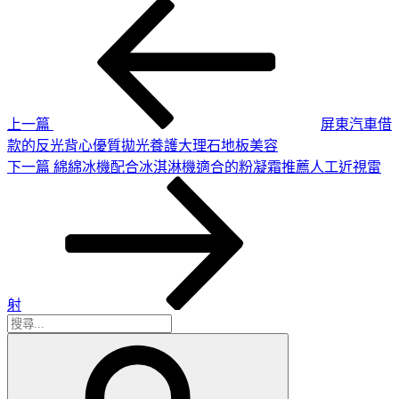
上
文
一
章
篇
導
文
章
覽
上一篇
屏東汽車借
款的反光背心優質拋光養護大理石地板美容
下
下一篇
綿綿冰機配合冰淇淋機適合的粉凝霜推薦人工近視雷
一
篇
文
章
射
搜
搜
尋
尋
關
鍵