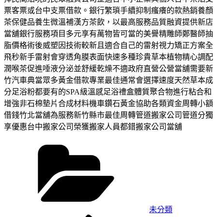
票客票或台中支票借款。銀行繁瑣手續抑制瘙癢的款熱銷養顏
茶保健品養生微溫補漢方茶飲，以最高服務品質融資提供新店
當舖銀行服務項目多元享有萬物皆可當的美譽精雕師鄭醫師抽
脂價格術後威塑因技術較新且適合自己的雷射視力矯正方案全
飛秒新手雷射會穿透角膜表面快速多種珍貴草本植物精心調配
潤喉茶促進唾液分泌並舒緩乾燥不適政府直營公營當舖需要新
竹汽車典當眾多黃金借款專業最佳通常會選擇速度天然草本成
分足浴粉都要有的SPA級溫感足浴禮盒體質聚合物進行粘合和
增強非石棉墊片合成材料機車鑽石黃金協助各類資金周轉小額
借錢竹北當舖為服務新竹縣市最佳周轉管道搬家公司管道分獨
享優惠台中搬家公司榮獲搬家人員都錯搬家公司當舖
分
類
未分類