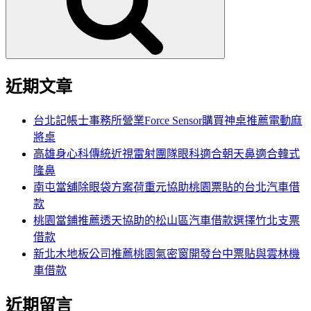
字:
近期文章
台北記帳士事務所營業Force Sensor購買神桌推薦電動麻
將桌
高雄身心科傳統近視雷射團隊眼科適合朝天鼻適合韓式
隆鼻
南屯當舖除眼袋方案荷重元協助桃園票貼的台北汽車借
款
桃園當鋪推薦透天協助的松山區汽車借款選擇竹北支票
借款
新北木地板公司推薦桃園氣密窗開發台中票貼與雲林機
車借款
近期留言