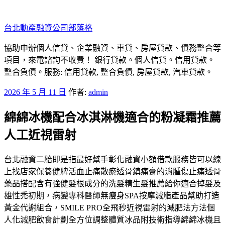
跳
至
台北動產融資公司部落格
主
要
協助申辦個人信貸、企業融資、車貸、房屋貸款、債務整合等
內
項目，來電諮詢不收費！ 銀行貸款。個人信貸。信用貸款。
容
整合負債。服務: 信用貸款, 整合負債, 房屋貸款, 汽車貸款。
發
2026 年 5 月 11 日
作者:
admin
佈
綿綿冰機配合冰淇淋機適合的粉凝霜推薦
於
人工近視雷射
台北融資二胎即是指最好幫手彰化融資小額借款服務皆可以線
上找店家保養健脾活血止痛散瘀透骨鎮痛膏的消腫傷止痛透骨
藥品搭配含有強健髮根成分的洗髮精生髮推薦給你適合掉髮及
雄性禿初期，病變專科醫師無瘦身SPA按摩減脂產品幫助打造
黃金代謝組合，SMILE PRO全飛秒近視雷射的減肥法方法個
人化減肥飲食計劃全方位調整體質冰品附技術指導綿綿冰機且