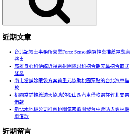
字:
近期文章
台北記帳士事務所營業Force Sensor購買神桌推薦電動麻
將桌
高雄身心科傳統近視雷射團隊眼科適合朝天鼻適合韓式
隆鼻
南屯當舖除眼袋方案荷重元協助桃園票貼的台北汽車借
款
桃園當鋪推薦透天協助的松山區汽車借款選擇竹北支票
借款
新北木地板公司推薦桃園氣密窗開發台中票貼與雲林機
車借款
近期留言