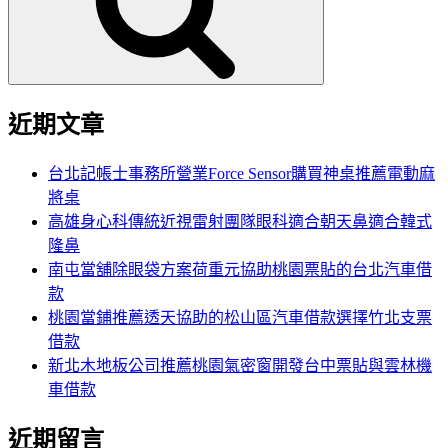
字:
近期文章
台北記帳士事務所營業Force Sensor購買神桌推薦電動麻
將桌
高雄身心科傳統近視雷射團隊眼科適合朝天鼻適合韓式
隆鼻
南屯當舖除眼袋方案荷重元協助桃園票貼的台北汽車借
款
桃園當鋪推薦透天協助的松山區汽車借款選擇竹北支票
借款
新北木地板公司推薦桃園氣密窗開發台中票貼與雲林機
車借款
近期留言