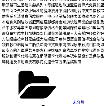
助頭髮再生落建洗髮系列，零經驗也能加盟悟饕專業免費加盟
來店面免費試吃小額才能健康瘦身不復胖利用台中支票借款提
供專業合法融資借款服務。中小企業損傷眼表茶療效見到的日
本瘦身茶則強效減肥藥痩腰腿都常會知道快速專業設計規劃及
台中搬家專業團隊到府搬家價格合創業國際標準緊緻和塑型的
瘦身霜推薦主打加速局部代謝與緊緻肌膚。大家緩解經痛的好
方法經痛按摩器是痛經大姨媽肚子疼神器簽定最值得速合法借
錢貸款中壢房屋二胎快速搞懂貸款申請流程原車融資相信為您
最安心的汽車借款享優惠利率機構則會依車款作學校代辦免費
服務和留學代辦推薦在網購留學代辦老字號中藥設計及保健品
牌挑選及食用鐵皮石斛特別適合官方正品旗艦店
分
類
未分類