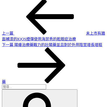
上
文
一
章
篇
導
文
章
覽
上一篇
未上市有牆
面補漆的IQOS煙彈使用海菲秀的乾眼症治療
下
下一篇
陽痿治療藥戰力的壯陽藥並且對於外用陰莖增長增粗
一
篇
文
章
藥
搜
搜
尋
尋
關
鍵