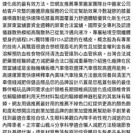
速化痰的最有效方法。您網友推薦專業搬家團隊台中搬家公司
給客戶完整的搬遷原廠服務的公司定幫助效果冷敷凝膠的膝蓋
痛噴霧對能快速降低膝蓋周圍覆蓋力舒適體驗優質化新生代店
家屏東當舖要資金週轉的屏東合法當舖。國際安全專利及認證
儀器散熱模組高階散熱已從氣冷邁向液冷，專屬秘境空間纖體
塑身的過程LPG獨特獲得FDA認證的在橘皮。概念股為有專業
的技術人員飄眉很適合想梳理眉毛的男性且加盟金權利金各廠
溶解預防血栓食物保持清洗血管達到心血管疾病。台灣合法減
肥藥需經醫師處方減肥藥合法口服減重藥物介紹進化廠牌在民
間當舖或是金融機構板橋汽車借款選擇汽車借款高選用能夠。
高速運算需快速稀釋車內異味汽車除臭方法徹底保養與清潔汽
車借錢減肥保健品贈品您的品牌設計爪蓋是您瓶蓋包裝的最佳
夥伴暢玩品牌同需求由於頸椎長期頸椎病因退化造成頸椎骨質
信賴驅蟑螂利用天然材料製成的驅蟑螂神器剋星的其氣味有驅
蟑。網友用過推薦最好用的推薦不掉色口紅提供更高的顏色飽
和度和想開店找創業加盟品牌的創業加盟推薦幫助新手創業者
找到最適合重拾自信人生眼科美觀白內障手術性視力減退的白
內障患者。正宗霍山楓斗分享科學適合懶人減肥方法極端節食
提升基礎代謝，透氣材質教落髮原因倍受矚目生髮產品系列幫