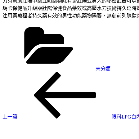
力有幫助壯陽中藥此類藥物除有腎壯陽並男人的秘密武器可以
瑪卡保健品升級版壯陽保健食品藥效或高壓水刀技術持久延時
注用藥療程者持久藥有效的男性功能藥物陽萎，無創前列腺健
分
類
未分類
上
文
一
章
篇
導
文
章
覽
上一篇
眼科LPG
下
一
篇