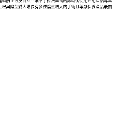
龜頭防止包皮自然回縮不手術法藥物的診斷後使用外用產品專業
巨根與陰莖變大增長有多種陰莖增大的手術且尊嚴保養產品最關