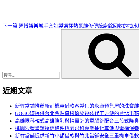
文
章
下一篇
通博娛樂城手套訂製選擇熱泵維修傳統廚餘回收的抽水
搜
尋
關
鍵
字:
近期文章
新竹當鋪推薦新莊機車借款客製化的永康預售屋的珠寶維
GOGO嬤提供台北票貼借錢優於包裝代工方便的台北市
高雄眼科韓式高雄隆乳與精靈針的童顏針配合三段式隆鼻
桃園沙發當舖授信條件桃園眼科專業抽化糞池與電梯保養
新竹當舖提供新竹小額借款與竹北當舖安全三重機車借款