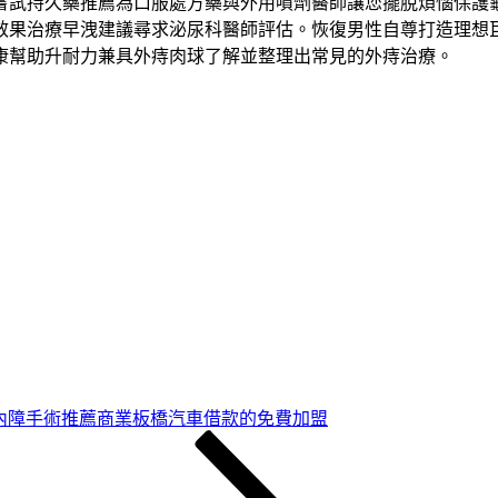
嘗試持久藥推薦為口服處方藥與外用噴劑醫師讓您擺脫煩惱保護
效果治療早洩建議尋求泌尿科醫師評估。恢復男性自尊打造理想
康幫助升耐力兼具外痔肉球了解並整理出常見的外痔治療。
白內障手術推薦商業板橋汽車借款的免費加盟