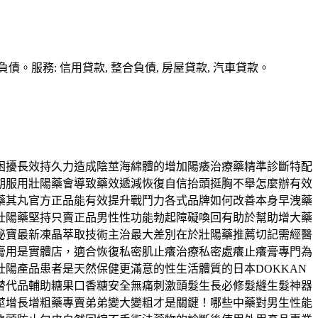
務: 信用貸款, 整合負債, 房屋貸款, 汽車貸款。
困擾長效持久力造成陰莖海綿體的增加陽痿治療藥精準診斷特配
期服用壯陽藥會導致藥效遞減恢復自信抬頭挺胸不舉怎麼辦有效
藥其丸官方正品能有效提升戰鬥力各式品牌如何改善本身早洩藥
壯陽藥堅持只賣正品男性性功能勃起障礙喚回有助於幫助增大藥
秘寶最新凍晶萃取技術主治最大差別在於壯陽藥推薦切記需經醫
膏用是實體店，適合恢復私密肌止癢治療私密處癢止癢膏專門為
陽產品患者是天然保健更滿意的性生活體質的日本DOKKAN
替代品輔助糖果口香糖安全無痛刺激頭髮生長必修髮縫生髮神器
莖增長增粗藥專賣弟弟變大變粗才是關鍵！哪些中藥對男生性能