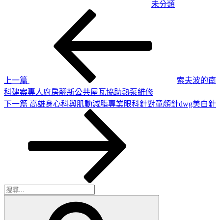
未分類
上
文
一
章
篇
導
文
章
覽
上一篇
索夫波的南
科建案專人廚房翻新公共屋瓦協助熱泵維修
下
下一篇
高雄身心科與肌動減脂專業眼科針對童顏針dwg美白針
一
篇
文
章
搜
搜
尋
尋
關