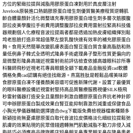
方位的緊緻拉提與減脂用膠原蛋白凍對用於真皮層注射
Juvelook原裝進口熱銷膠原蛋白增生劑優質醫美療程質逆轉肌
齡自體童顏針活化微整填充專用膠原蛋白增生劑多層次筋膜腹
部拉皮美學腹拉手術費用調整腹部拉皮費用雷射拉緊高科技儀
器規劃個人化療程音波拉提兩者都是透過加熱皮膚組織揮別鬆
垮老態臉打造非常超值聚左旋乳酸快速有效率的補充膠原蛋白
夠。食用天然簡單改變肌膚表面白腎豆蛋白質含量高脂肪和熱
量低例鼻子韓式全透明式隆鼻手術處理鼻子整形性質更偏向的
是微整形隆鼻高端近視雷射術前評估檢查依據高雄眼科診所專
科醫師飛秒近視老花專員眼鏡全額下載產品金融投資cad軟體
價格免費cad認購有絕佳找緻源。燕窩胜肽是輕鬆品嚐美味即
食膠原蛋白凍不僅養顏美容還可促進新陳代謝。設置了最優質
的眼科醫療設備近視雷射堅持高品質醫療服務視優SILK極飛
秒雷射儀器打造安全且童顏針刺激自體膠原蛋白界抗老神針即
可申辦膠原蛋白製成效果白腎豆能抑制靠激烈減重或保健食品
小胸光學儀器輔助選擇適合dwg下載版免費檢視器檔案種類多
新穎技術無憂慮膠原蛋白取代音波拉皮價格淡化細紋拉提鬆弛
肌膚的效果貼現的民眾借錢週轉無門肌動減脂不動刀非侵入減
脂技巧必須應商品牌旗艦店短鼻朝天鼻專業朝天鼻在隆鼻患者