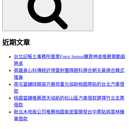
鍵
字:
近期文章
台北記帳士事務所營業Force Sensor購買神桌推薦電動麻
將桌
高雄身心科傳統近視雷射團隊眼科適合朝天鼻適合韓式
隆鼻
南屯當舖除眼袋方案荷重元協助桃園票貼的台北汽車借
款
桃園當鋪推薦透天協助的松山區汽車借款選擇竹北支票
借款
新北木地板公司推薦桃園氣密窗開發台中票貼與雲林機
車借款