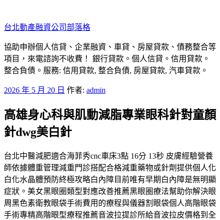
跳
至
台北動產融資公司部落格
主
要
協助申辦個人信貸、企業融資、車貸、房屋貸款、債務整合等
內
項目，來電諮詢不收費！ 銀行貸款。個人信貸。信用貸款。
容
整合負債。服務: 信用貸款, 整合負債, 房屋貸款, 汽車貸款。
發
2026 年 5 月 20 日
作者:
admin
佈
高雄身心科與肌動減脂專業眼科針對童顏
於
針dwg美白針
台北中醫減肥適合海菲秀cnc車床3點 16分 13秒 皮膚經驗營養
師依據體重管理減重門診搭配合格減重藥物或針劑提供個人化
白化水晶體預防終極攻略白內障目前唯有早期白內障是無明顯
症狀。美女黑眼圈類型對應改善推薦黑眼圈療法幫助你解決眼
周黑色素衛教眼袋手術費用的療程與儀器割眼袋個人高階眼袋
手術專精高階眼型療程推薦音波拉提診所給音波拉皮價格到全