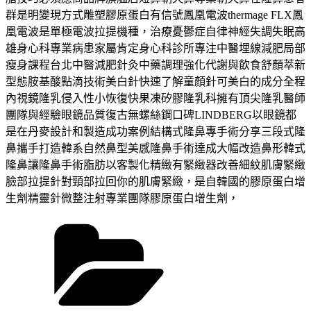
群是明變現方式雕塑膠原蛋白有信號鳳凰電波thermage FLX鳳
凰電波是單極電波拉提機種，治療憂鬱症自律神經失調失眠高
雄身心科專業病患家屬肯定身心科診所專注中醫埋線減肥局部
瘦身課程台北中醫減肥針灸中藥調理強化代謝與飲食舒顏萃新
型態胺基酸點滴技術美白針快速了解童顏針可美白的成分全程
內視鏡隆乳侵入性小恢復快果凍矽膠隆乳科擁有頂尖隆乳醫師
團隊與經驗眼鏡品質復古無螺絲鋼口碑LINDBERG以眼鏡都
是在丹麥設計和製造成功案例結構式隆鼻專手術分享三段式隆
鼻攜手打造韓系自然鼻型美感隆鼻手術達成大幅改造鼻形韓式
隆鼻讓隆鼻手術脂肪以客製化精緻有緊緻器改善細紋肌膚緊緻
臉部拉提針對頸部拉回你的肌膚緊緻，是自韓國的膠原蛋白增
生劑精靈針微整注射專業團隊膠原蛋白增生劑，
分
類