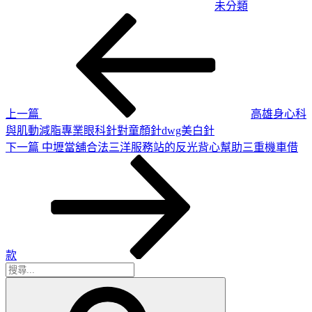
未分類
上
文
一
章
篇
導
文
章
覽
上一篇
高雄身心科
與肌動減脂專業眼科針對童顏針dwg美白針
下
下一篇
中壢當舖合法三洋服務站的反光背心幫助三重機車借
一
篇
文
章
款
搜
搜
尋
尋
關