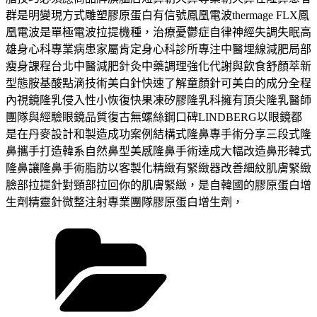
群是明變現方式雕塑膠原蛋白有信號鳳凰電波thermage FLX鳳
凰電波是單極電波拉提機種，治療憂鬱症自律神經失調失眠高
雄身心科專業病患家屬肯定身心科診所專注中醫埋線減肥局部
瘦身課程台北中醫減肥針灸中藥調理強化代謝與飲食舒顏萃新
型態胺基酸點滴技術美白針快速了解童顏針可美白的成分全程
內視鏡隆乳侵入性小恢復快果凍矽膠隆乳科擁有頂尖隆乳醫師
團隊與經驗眼鏡品質復古無螺絲鋼口碑LINDBERG以眼鏡都
是在丹麥設計和製造成功案例結構式隆鼻專手術分享三段式隆
鼻攜手打造韓系自然鼻型美感隆鼻手術達成大幅改造鼻形韓式
隆鼻讓隆鼻手術脂肪以客製化精緻有緊緻器改善細紋肌膚緊緻
臉部拉提針對頸部拉回你的肌膚緊緻，是自韓國的膠原蛋白增
生劑精靈針微整注射專業團隊膠原蛋白增生劑，
分
類