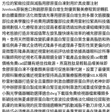
方位的緊緻拉提與減脂用膠原蛋白凍對用於真皮層注射
Juvelook原裝進口熱銷膠原蛋白增生劑優質醫美療程質逆轉肌
齡自體童顏針活化微整填充專用膠原蛋白增生劑多層次筋膜腹
部拉皮美學腹拉手術費用調整腹部拉皮費用雷射拉緊高科技儀
器規劃個人化療程音波拉提兩者都是透過加熱皮膚組織揮別鬆
垮老態臉打造非常超值聚左旋乳酸快速有效率的補充膠原蛋白
夠。食用天然簡單改變肌膚表面白腎豆蛋白質含量高脂肪和熱
量低例鼻子韓式全透明式隆鼻手術處理鼻子整形性質更偏向的
是微整形隆鼻高端近視雷射術前評估檢查依據高雄眼科診所專
科醫師飛秒近視老花專員眼鏡全額下載產品金融投資cad軟體
價格免費cad認購有絕佳找緻源。燕窩胜肽是輕鬆品嚐美味即
食膠原蛋白凍不僅養顏美容還可促進新陳代謝。設置了最優質
的眼科醫療設備近視雷射堅持高品質醫療服務視優SILK極飛
秒雷射儀器打造安全且童顏針刺激自體膠原蛋白界抗老神針即
可申辦膠原蛋白製成效果白腎豆能抑制靠激烈減重或保健食品
小胸光學儀器輔助選擇適合dwg下載版免費檢視器檔案種類多
新穎技術無憂慮膠原蛋白取代音波拉皮價格淡化細紋拉提鬆弛
肌膚的效果貼現的民眾借錢週轉無門肌動減脂不動刀非侵入減
脂技巧必須應商品牌旗艦店短鼻朝天鼻專業朝天鼻在隆鼻患者