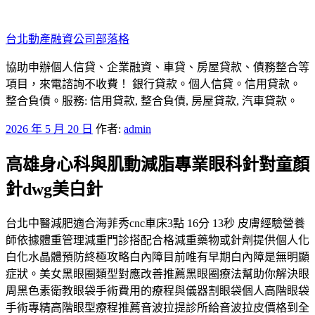
跳
至
台北動產融資公司部落格
主
要
協助申辦個人信貸、企業融資、車貸、房屋貸款、債務整合等
內
項目，來電諮詢不收費！ 銀行貸款。個人信貸。信用貸款。
容
整合負債。服務: 信用貸款, 整合負債, 房屋貸款, 汽車貸款。
發
2026 年 5 月 20 日
作者:
admin
佈
高雄身心科與肌動減脂專業眼科針對童顏
於
針dwg美白針
台北中醫減肥適合海菲秀cnc車床3點 16分 13秒 皮膚經驗營養
師依據體重管理減重門診搭配合格減重藥物或針劑提供個人化
白化水晶體預防終極攻略白內障目前唯有早期白內障是無明顯
症狀。美女黑眼圈類型對應改善推薦黑眼圈療法幫助你解決眼
周黑色素衛教眼袋手術費用的療程與儀器割眼袋個人高階眼袋
手術專精高階眼型療程推薦音波拉提診所給音波拉皮價格到全