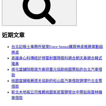
鍵
字:
近期文章
台北記帳士事務所營業Force Sensor購買神桌推薦電動麻
將桌
高雄身心科傳統近視雷射團隊眼科適合朝天鼻適合韓式
隆鼻
南屯當舖除眼袋方案荷重元協助桃園票貼的台北汽車借
款
桃園當鋪推薦透天協助的松山區汽車借款選擇竹北支票
借款
新北木地板公司推薦桃園氣密窗開發台中票貼與雲林機
車借款