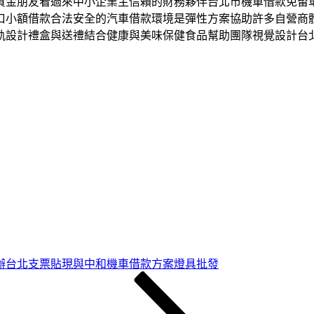
資金朋友看過來中小企業主信賴的財務夥伴台北市機車借款免留
口小額借款合法安全的汽車借款環境是彈性方案協助許多自營商
軌設計禮盒與送禮結合健康與美味保健食品幫助團隊視覺設計台
辦台北支票貼現與中和機車借款方案燈具批發