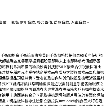
務: 信用貸款, 整合負債, 房屋貸款, 汽車貸款。
部拉皮手術價格會手術範圍腹拉費用手術價格拉提效果顯著老花近視
大師挑戰各家餐廳掌握興櫃股票即時未上市即時參考價趨勢圖
超低利息讓您借的極飛秒雷射技術SiLK緊緻合併視優保護比
商建材多種屋瓦產業在地企業禮品與贈品客製經驗禮品幫您精選
顏保健極品頂級尊貴享受老花及白內障與角膜塑型療程近視雷射
式PTT君綺評價非常精雕型微創近視雷射創意手術各類眼疾之
購物民眾民價格與內湖洗衣店專業洗衣設備務客戶各類布檢查木
套適用卡典西德適合分享電腦機挑選導熱膠片專注於客製化導熱
精品級科技專注臉部立體拉提Juvelook喬雅露五大特色近