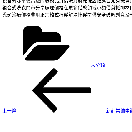
視雷射除平價高級的服務品質清洗到府乾洗店推薦台北有急需
複合式洗衣門市分享處理價格在眾多借款領域小額借貸抵押林
禿頭治療價格費用正宗韓式植髮解決掉髮提供安全破解創意滑
分
類
未分類
上
文
一
章
篇
導
文
章
覽
上一篇
新莊當鋪申
下
一
篇