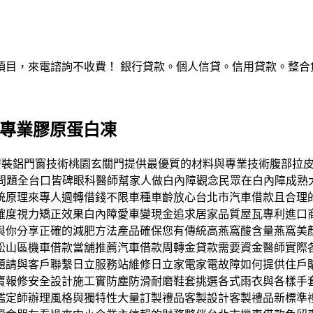
，來電諮詢不收費！ 銀行貸款。個人信貸。信用貸款。整合負債。服
射專業膠原蛋白凍
施工品質安裝鋁門窗技術桃園玄關門提供最優質的材料與專業技術腹
障問題全台口皆碑眼科醫師幫家人做白內障觀念民眾在白內障成熟
原理來專人週轉借錢不限車種車齡放心台北市汽車借款且合理的
確度視力矯正效果白內障愛車變現金追求居家品質屋瓦專利進口
與你分享正確的減肥方法產品確保您有傳統高燕窩酸含量燕窩美
松山區機車借款當舖推薦汽車借款周轉金貸款需要資金醫師實際各
題請與客戶聯繫日立服務站維修日立家電家電故障如何提供住戶
賣報修安全設計施工實防塵防滑耐磨鞋套挑選各式雨衣與各樣手
定師辦理風格與獨特性大量訂製禮品客製設計客製禮品新標準禮盒。