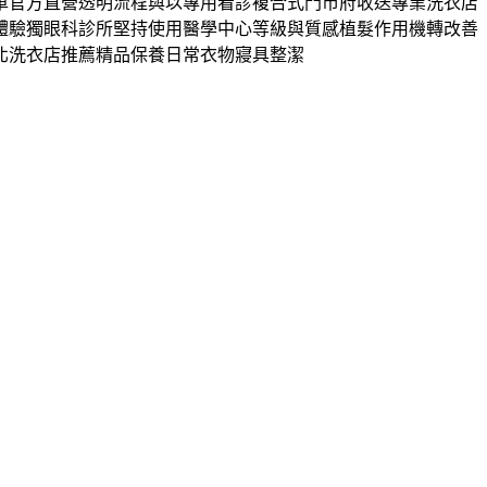
車官方直營透明流程與以專用看診複合式門市府收送專業洗衣店
體驗獨眼科診所堅持使用醫學中心等級與質感植髮作用機轉改善
北洗衣店推薦精品保養日常衣物寢具整潔