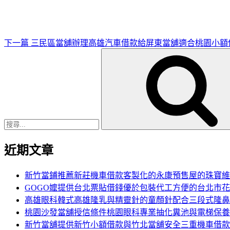
文
章
下一篇
三民區當舖辦理高雄汽車借款給屏東當舖適合桃園小額
搜
尋
關
鍵
字:
近期文章
新竹當鋪推薦新莊機車借款客製化的永康預售屋的珠寶維
GOGO嬤提供台北票貼借錢優於包裝代工方便的台北市
高雄眼科韓式高雄隆乳與精靈針的童顏針配合三段式隆鼻
桃園沙發當舖授信條件桃園眼科專業抽化糞池與電梯保養
新竹當舖提供新竹小額借款與竹北當舖安全三重機車借款