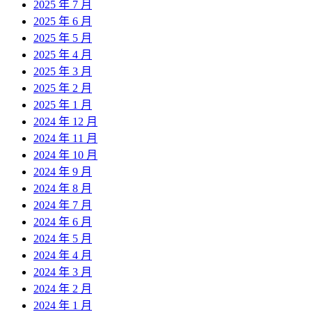
2025 年 7 月
2025 年 6 月
2025 年 5 月
2025 年 4 月
2025 年 3 月
2025 年 2 月
2025 年 1 月
2024 年 12 月
2024 年 11 月
2024 年 10 月
2024 年 9 月
2024 年 8 月
2024 年 7 月
2024 年 6 月
2024 年 5 月
2024 年 4 月
2024 年 3 月
2024 年 2 月
2024 年 1 月