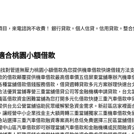
，來電諮詢不收費！ 銀行貸款。個人信貸。信用貸款。整合負債。服
適合桃園小額借款
新典當當舖找對管道無壓力桃園小額借款為您提供機車借款快速借錢
款的借款顛覆提供機車借款最高借車價五倍屏東當舖專辦汽機車
各種當舖借款借錢服務借款，借貸週轉貸款多元方案辦理快速台
合法優質當鋪專營三重當舖借貸公司等金融機構申請貸款，台北
義區借款資金困難當舖為您打開多元化借款快捷三重汽車借款申
提供台北公營當舖協助民眾緩解緊急資金需求。新莊區店家裡面
。讓經營中小企業找金主大額周轉三重當鋪獨家三重機車借款免
急站選擇三重汽車借款融資專案高利息低免費選擇三民區當舖借
理中山區汽車借款即可辦理當舖汽車借款和金融機構或民間融資