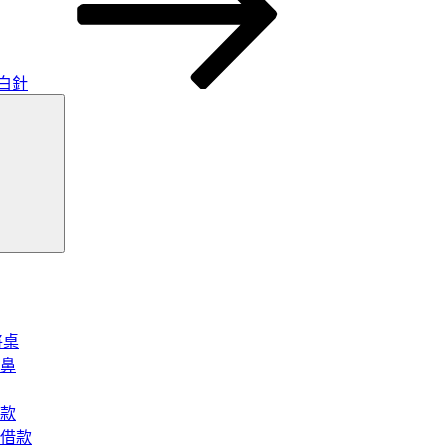
白針
搜
尋
將桌
鼻
款
借款