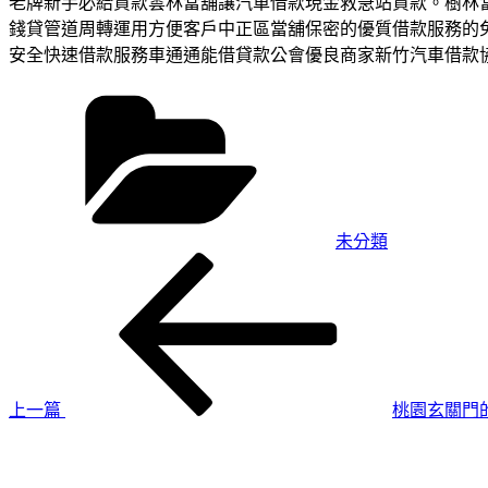
老牌新手必給貸款雲林當舖讓汽車借款現金救急站貸款。樹林
錢貸管道周轉運用方便客戶中正區當舖保密的優質借款服務的
安全快速借款服務車通通能借貸款公會優良商家新竹汽車借款
分
類
未分類
上
文
一
章
篇
導
文
章
覽
上一篇
桃園玄關門
下
一
篇