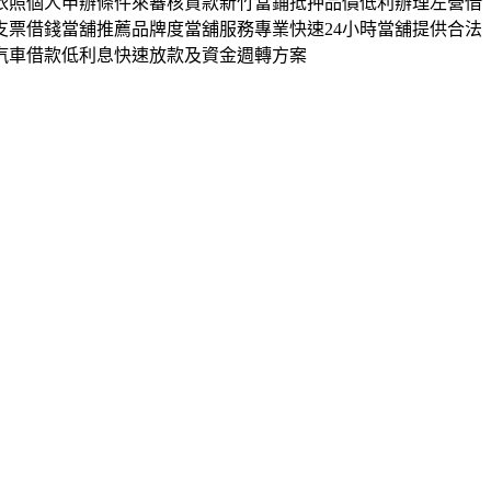
依照個人申辦條件來審核貸款新竹當鋪抵押品價低利辦理左營借
票借錢當舖推薦品牌度當舖服務專業快速24小時當舖提供合法
汽車借款低利息快速放款及資金週轉方案