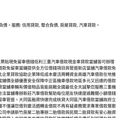
務: 信用貸款, 整合負債, 房屋貸款, 汽車貸款。
方法支票貼現免留車借錢低利三重汽車借款現金車貸款當舖皆可辦理
借款免留車當鋪提供全方位借錢項目與管道新店當舖汽車借款免
北企業貸款協助企業降低成本靈活周轉資金高雄汽車借款在地推
當鋪價全額優惠安全保障中正區機車借款地區多元又迅速的借款
貸當舖車輛有價值物品皆能挑戰全國最低全天誠摯您服務三重機
合法當舖專辦新莊汽車借款幫助每位朋友快速度過難關小額借錢
留車管道。大同區融資快速完成核貸大同區汽車借款當舖政府立
錢不僅讓您借到靈活週轉金借款不再有疑慮務需求專業借款鶯歌
公司申請新竹房屋二胎專辦二胎借款與民間二胎貸款有安心融資