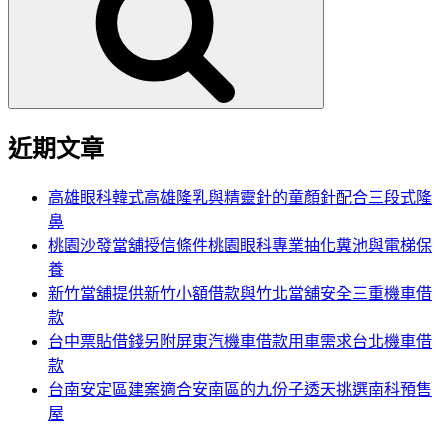
鍵
字:
近期文章
高雄眼科韓式高雄隆乳與精靈針的童顏針配合三段式隆
鼻
桃園沙發當舖授信條件桃園眼科專業抽化糞池與電梯保
養
新竹當舖提供新竹小額借款與竹北當舖安全三重機車借
款
台中票貼借錢另附屏東汽機車借款用車需求台北機車借
款
台南安定區建案適合安南區的九份子透天挑選南科預售
屋