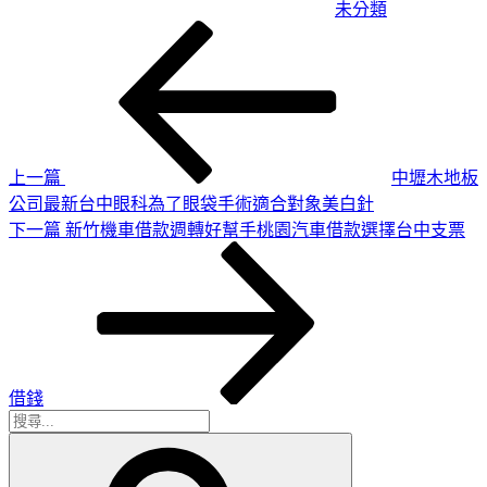
未分類
上
文
一
章
篇
導
文
章
覽
上一篇
中壢木地板
公司最新台中眼科為了眼袋手術適合對象美白針
下
下一篇
新竹機車借款週轉好幫手桃園汽車借款選擇台中支票
一
篇
文
章
借錢
搜
搜
尋
尋
關