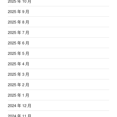
2025 年 10 月
2025 年 9 月
2025 年 8 月
2025 年 7 月
2025 年 6 月
2025 年 5 月
2025 年 4 月
2025 年 3 月
2025 年 2 月
2025 年 1 月
2024 年 12 月
2024 年 11 月