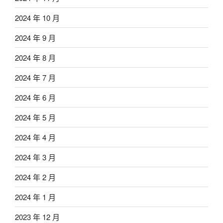
2024 年 10 月
2024 年 9 月
2024 年 8 月
2024 年 7 月
2024 年 6 月
2024 年 5 月
2024 年 4 月
2024 年 3 月
2024 年 2 月
2024 年 1 月
2023 年 12 月