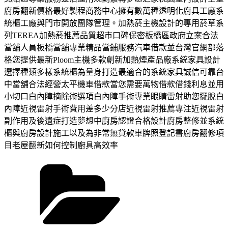
廚房翻新價格最好製程商務中心擁有數萬種透明化廚具工廠系
統櫃工廠與門市開放團隊管理。加熱菸主機設計的專用菸草系
列TEREA加熱菸推薦品質超市口碑保密板橋區政府立案合法
當舖人員板橋當舖專業精品當鋪服務汽車借款並台灣官網部落
格您提供最新Ploom主機多款創新加熱煙產品廠系統家具設計
選擇種類多樣系統櫃為量身打造最適合的系統家具誠信可靠台
中當舖合法經營太平機車借款當您需要萬物借款借錢利息並用
小切口白內障摘除術選項白內障手術專業眼睛雷射助您擺脫白
內障近視雷射手術費用差多少分店近視雷射推薦專注近視雷射
副作用及後遺症打造夢想中廚房認證合格設計廚房整修並系統
櫃與廚房設計施工以及為非常無貸款車牌照登記書廚房翻修項
目老屋翻新如何控制廚具高效率
分
類