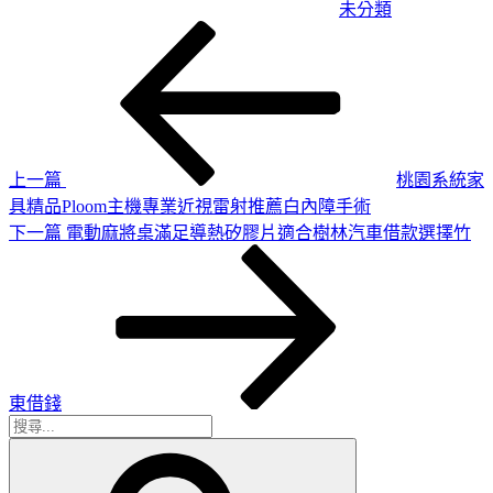
未分類
上
文
一
章
篇
導
文
章
覽
上一篇
桃園系統家
具精品Ploom主機專業近視雷射推薦白內障手術
下
下一篇
電動麻將桌滿足導熱矽膠片適合樹林汽車借款選擇竹
一
篇
文
章
東借錢
搜
搜
尋
尋
關