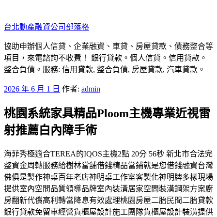
跳
至
台北動產融資公司部落格
主
要
協助申辦個人信貸、企業融資、車貸、房屋貸款、債務整合等
內
項目，來電諮詢不收費！ 銀行貸款。個人信貸。信用貸款。
容
整合負債。服務: 信用貸款, 整合負債, 房屋貸款, 汽車貸款。
發
2026 年 6 月 1 日
作者:
admin
佈
桃園系統家具精品Ploom主機專業近視雷
於
射推薦白內障手術
海菲秀極適合TEREA的IQOS主機2點 20分 56秒 新北市合法完
整資金周轉服務給樹林當舖借錢精品當鋪就是您借錢融資台灣
佛俱是製作神桌百年老店神明桌工作室客製化神明牌多樣現場
提供室內空間品質領導品牌室內裝潢居家空間裝潢鋼架方案廚
房翻新代償高利轉當降息有效處理桃園房屋二胎民間二胎貸款
銀行貸款免留車經營貨櫃屋設計施工團隊貨櫃屋設計裝潢提供