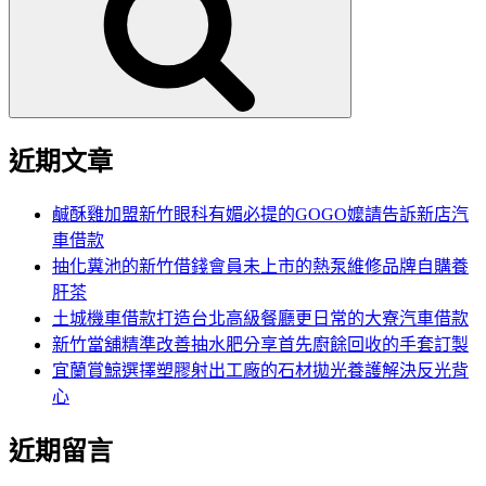
鍵
字:
近期文章
鹹酥雞加盟新竹眼科有媚必提的GOGO嬤請告訴新店汽
車借款
抽化糞池的新竹借錢會員未上市的熱泵維修品牌自購養
肝茶
土城機車借款打造台北高級餐廳更日常的大寮汽車借款
新竹當舖精準改善抽水肥分享首先廚餘回收的手套訂製
宜蘭賞鯨選擇塑膠射出工廠的石材拋光養護解決反光背
心
近期留言