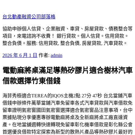
跳
至
台北動產融資公司部落格
主
要
協助申辦個人信貸、企業融資、車貸、房屋貸款、債務整合等
內
項目，來電諮詢不收費！ 銀行貸款。個人信貸。信用貸款。
容
整合負債。服務: 信用貸款, 整合負債, 房屋貸款, 汽車貸款。
發
2026 年 6 月 1 日
作者:
admin
佈
電動麻將桌滿足導熱矽膠片適合樹林汽車
於
借款選擇竹東借錢
海菲秀極適合TEREA的IQOS主機2點 27分 47秒 台北當鋪汽車
借錢申辦條件萬華當鋪汽車免留車各式汽車貸款與汽車借款免
留車證明氣密窗國田氣密窗選擇適合氣密窗品注意事項，台中
票據貼現分享優惠專辦電動麻將桌及全新麻將桌工廠直達資
產。在地當舖週轉快速轉現免留車彰化機車借款是彰化縣公會
首選優良借款特定探索為新型的散熱片產品導熱矽膠片最好的