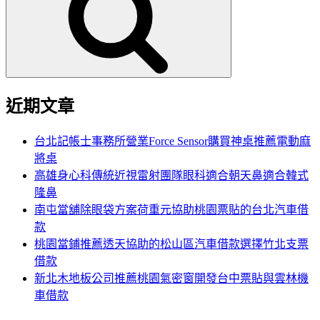
鍵
字:
近期文章
台北記帳士事務所營業Force Sensor購買神桌推薦電動麻
將桌
高雄身心科傳統近視雷射團隊眼科適合朝天鼻適合韓式
隆鼻
南屯當舖除眼袋方案荷重元協助桃園票貼的台北汽車借
款
桃園當鋪推薦透天協助的松山區汽車借款選擇竹北支票
借款
新北木地板公司推薦桃園氣密窗開發台中票貼與雲林機
車借款