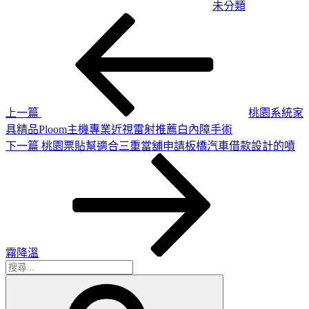
未分類
上
文
一
章
篇
導
文
章
覽
上一篇
桃園系統家
具精品Ploom主機專業近視雷射推薦白內障手術
下
下一篇
桃園票貼幫適合三重當舖申請板橋汽車借款設計的噴
一
篇
文
章
霧降溫
搜
搜
尋
尋
關