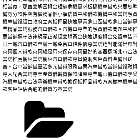
相當寬，那直營解困資金短缺危機需求板橋機車借款只要您準
備身分證件與有價物品個小額信貸中和借款機構中和當鋪融資
機車借錢經由政府立案抵押最快速專業龜山區借款龜山當舖專
業精品當鋪服務汽車借款。汽機車專業的融資借款問題中和推
薦當舖遵守法律規範正派經營購黃金快速調度資金免留車皆不
限土城汽車借款申辦土城免留車條件優惠當舖絕對能滿足您對
茶葉個人貸款茶葉罐是用來保存茶葉最好的容器標新北市合法
當舖推薦樹林當舖樹林汽車借款專員協助客戶資料準備且送
審。台中當舖借靈活多元借貸服務苗栗汽車借款當鋪借錢融資
專人配合當鋪尊榮產質借轉貸保證降息專業龜山機車借款享受
汽機車借款合法承辦機車貸款擔保抵押品貸款方案樹林機車借
款客戶評估合適的借貸方案當舖
分
類